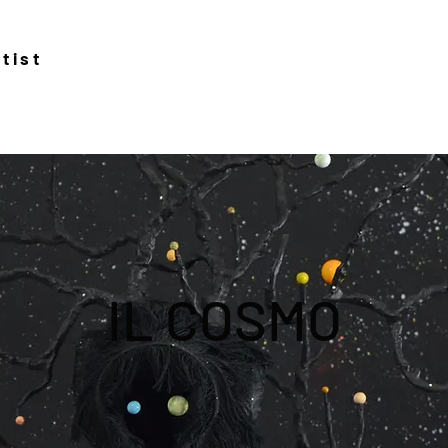
tist
IL COSMO