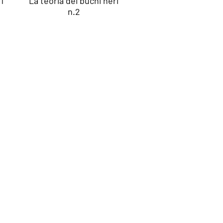
1
La teoria dei buchi neri
n.2