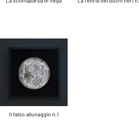
La scomaparsa di Vega
La teoria dei buchi neri n.
Il falso allunaggio n.1