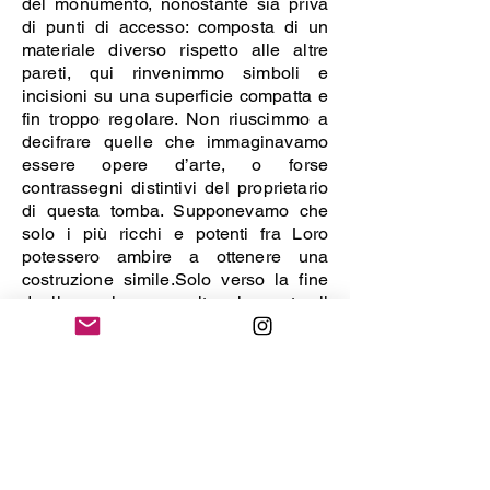
del monumento, nonostante sia priva
di punti di accesso: composta di un
materiale diverso rispetto alle altre
pareti, qui rinvenimmo simboli e
incisioni su una superficie compatta e
fin troppo regolare. Non riuscimmo a
decifrare quelle che immaginavamo
essere opere d’arte, o forse
contrassegni distintivi del proprietario
di questa tomba. Supponevamo che
solo i più ricchi e potenti fra Loro
potessero ambire a ottenere una
costruzione simile.
Solo verso la fine
degli scavi, una volta rinvenuto il
megalite nella sua interezza, ci
accorgemmo di come l’oggetto non
avesse fondamenta né una struttura
tale da permettergli un equilibrio a sé
stante. Se privato del supporto del
terreno circostante, quell’opera dalle
dimensioni mostruose sarebbe potuta
crollare fino a schiacciare decine di